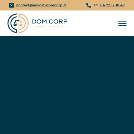
contact@avocat-domcorp.fr
Tél.
04 72 12 10 47