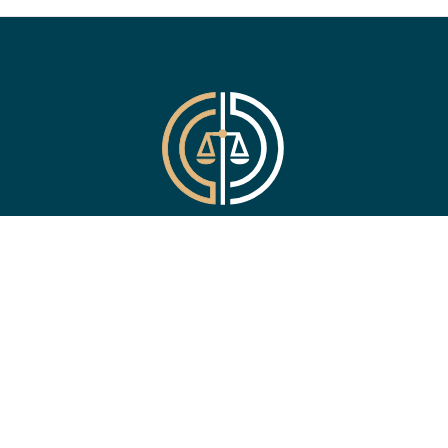
CABINET D’AVOCATS AU
BARREAU DE LYON
53, rue du Sergent Michel Berthet
69009 LYON
Accès par Métro Gorges de Loup - Sortie Esplanade Berthet.