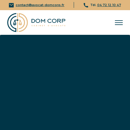
contact@avocat-domcorp.fr
Tél.
04 72 12 10 47