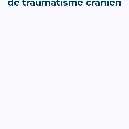
de traumatisme crânien
En cas de traumatisme crânien, il est crucial de
consulter
immédiatement un médecin
pour une évaluation médicale.
Par la suite,
contacter un avocat
vous aidera à naviguer les
démarches légales et à obtenir une indemnisation adéquate.
Après un traumatisme crânien :
Suivez les recommandations médicales,
Rassemblez toutes les preuves de l’accident et des soins reçus,