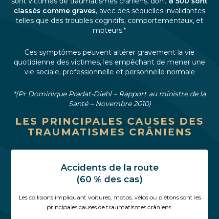
sont victimes de traumatismes crâniens, dont
8 500 sont
classés comme graves
, avec des séquelles invalidantes
telles que des troubles cognitifs, comportementaux, et
moteurs​.*
Ces symptômes peuvent altérer gravement la vie
quotidienne des victimes, les empêchant de mener une
vie sociale, professionnelle et personnelle normale
*(Pr Dominique Pradat-Diehl – Rapport au ministre de la
Santé – Novembre 2010)
LES PRINCIPALES CAUSES DES
TRAUMATISMES CRÂNIENS
Accidents de la route
(60 % des cas)
Les collisions impliquant voitures, motos, vélos ou piétons sont les
principales causes de traumatismes crâniens.