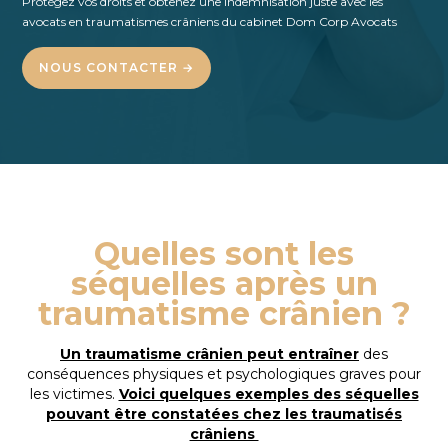
Protégez vos droits et obtenez une indemnisation juste avec les
avocats en traumatismes crâniens
du cabinet Dom Corp Avocats
NOUS CONTACTER →
Quelles sont les
séquelles après un
traumatisme crânien ?
Un traumatisme crânien peut entraîner
des
conséquences physiques et psychologiques graves pour
les victimes.
Voici quelques exemples des séquelles
pouvant être constatées chez les traumatisés
crâniens