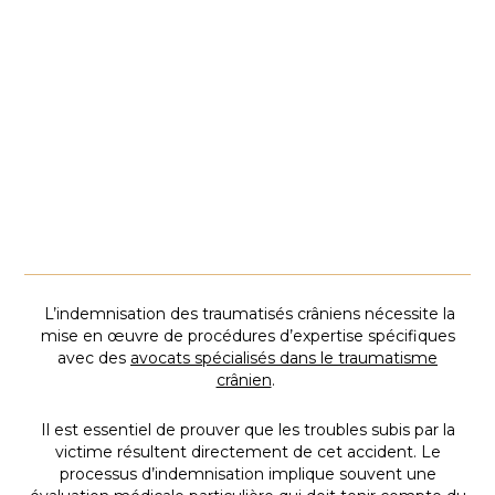
Désinhibition et comportements impulsifs.
Irritabilité, agressivité et accès de violence.
Fatigue chronique.
Perte de motivation et apathie.
Troubles de la personnalité et de la gestion des émotions.
L’indemnisation des traumatisés crâniens nécessite la
mise en œuvre de procédures d’expertise spécifiques
avec des
avocats spécialisés dans le traumatisme
crânien
.
Il est essentiel de prouver que les troubles subis par la
victime résultent directement de cet accident. Le
processus d’indemnisation implique souvent une