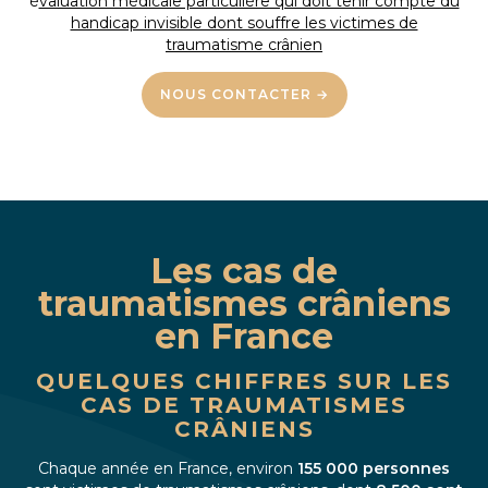
é
valuation médicale particulière qui doit tenir compte du
handicap invisible dont souffre les victimes de
traumatisme crânien
NOUS CONTACTER →
Les cas de
traumatismes crâniens
en France
QUELQUES CHIFFRES SUR LES
CAS DE TRAUMATISMES
CRÂNIENS
Chaque année en France, environ
155 000 personnes