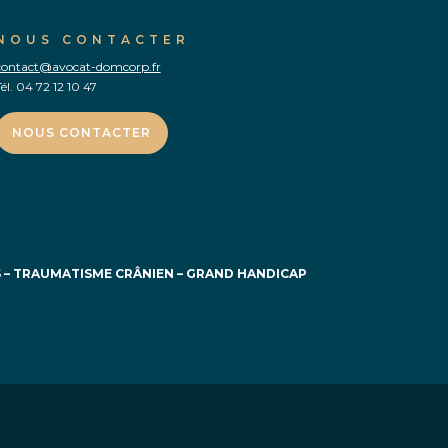
NOUS CONTACTER
contact@avocat-domcorp.fr
él.
04 72 12 10 47
NOUS CONTACTER
S
–
TRAUMATISME CRÂNIEN
–
GRAND HANDICAP