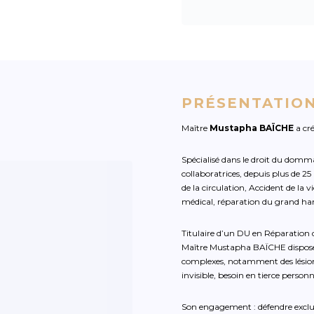
PRÉSENTATION
Maître
Mustapha BAÏCHE
a cr
Spécialisé dans le droit du dommag
collaboratrices, depuis plus de 
de la circulation, Accident de la v
médical, réparation du grand ha
Titulaire d’un DU en Réparatio
Maître Mustapha BAÏCHE dispose 
complexes, notamment des lésion
invisible, besoin en tierce personn
Son engagement : défendre exclusiv