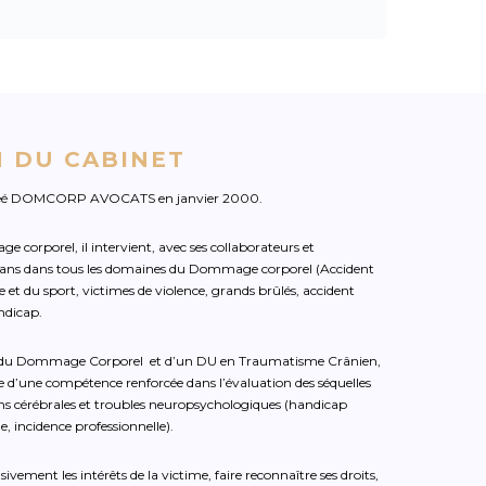
 DU CABINET
éé DOMCORP AVOCATS en janvier 2000.
e corporel, il intervient, avec ses collaborateurs et
25 ans dans tous les domaines du Dommage corporel (Accident
ie et du sport, victimes de violence, grands brûlés, accident
ndicap.
n du Dommage Corporel et d’un DU en Traumatisme Crânien,
d’une compétence renforcée dans l’évaluation des séquelles
s cérébrales et troubles neuropsychologiques (handicap
e, incidence professionnelle).
ement les intérêts de la victime, faire reconnaître ses droits,