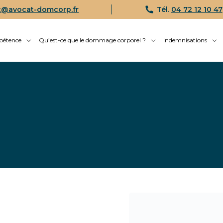
t@avocat-domcorp.fr
Tél.
04 72 12 10 47
pétence
Qu’est-ce que le dommage corporel ?
Indemnisations