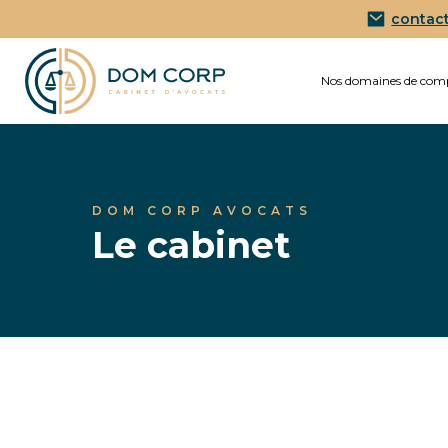
contac
Nos domaines de com
DOM CORP AVOCATS
Le cabinet