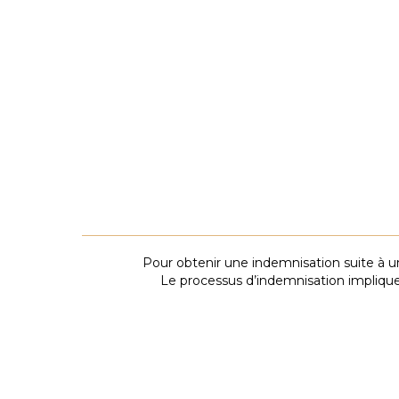
Les victimes d’agressions physiques subissent souvent des bless
médicaux prolongés. Les souffrances endurées et le déficit fo
l’indemnisation.
Les victimes de violences domestiques peuvent demander une i
préjudices psychologiques et les conséquences à long terme (ex
Les actes d’intimidation, de harcèlement ou de menaces.
Pour obtenir une indemnisation suite à un
Le processus d’indemnisation impliqu