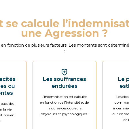
se calcule l’indemnisat
une Agression ?
ie en fonction de plusieurs facteurs. Les montants sont déterm
:
acités
Les souffrances
Le p
res ou
endurées
est
ntes
L’indemnisation est calculée
Les cica
en fonction de l’intensité et de
dommage
mpact des
la durée des douleurs
indemnisé
r la vie
physiques et psychologiques.
leur impac
t pris en
de 
.