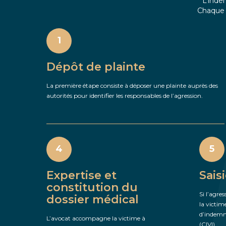
L’inde
Chaque é
1
Dépôt de plainte
La première étape consiste à déposer une plainte auprès des
autorités pour identifier les responsables de l’agression.
4
5
Expertise et
Sais
constitution du
Si l’agres
dossier médical
la victim
d’indemni
L’avocat accompagne la victime à
(CIVI).