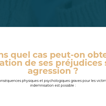
s quel cas peut-on obt
ation de ses préjudices 
agression ?
onséquences physiques et psychologiques graves pour les victime
indemnisation est possible :