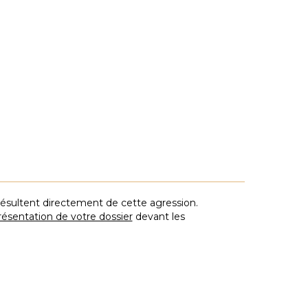
édure continue devant la CIVI pour obtenir une indemnisation
u de tentatives de vol.
 résultent directement de cette agression.
résentation de votre dossier
devant les