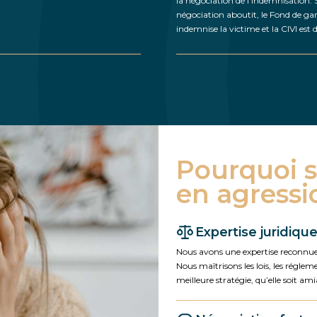
la négociation de l’indemnisation. S
négociation aboutit, le Fond de ga
indemnise la victime et la CIVI est d
Pourquoi s
en agressi
Expertise juridiqu
Nous avons une expertise reconnue
Nous maîtrisons les lois, les réglem
meilleure stratégie, qu’elle soit ami