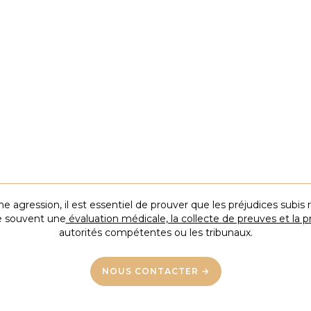
ures graves nécessitant des soins
Si les négociations échouent, la proc
nctionnel permanent sont au cœur de
complète.
Les agressions survenues lors de vols o
ndemnisation spécifique pour les
clusion sociale, pertes économiques).
e agression, il est essentiel de prouver que les préjudices subis
e souvent une
évaluation médicale, la collecte de preuves et la p
autorités compétentes ou les tribunaux.
NOUS CONTACTER →