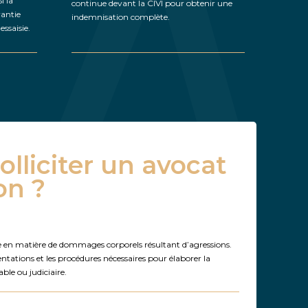
i la
continue devant la CIVI pour obtenir une
rantie
indemnisation complète.
essaisie.
olliciter un avocat
on ?
e
 en matière de dommages corporels résultant d’agressions.
entations et les procédures nécessaires pour élaborer la
able ou judiciaire.