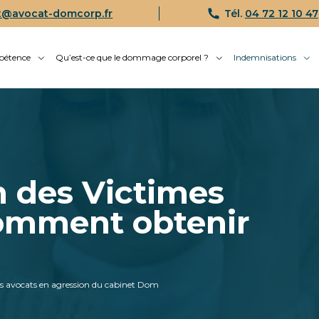
t@avocat-domcorp.fr
Tél.
04 72 12 10 47
pétence
Qu’est-ce que le dommage corporel ?
Indemnisations
n des Victimes
Comment obtenir
es
avocats en agression
du cabinet Dom