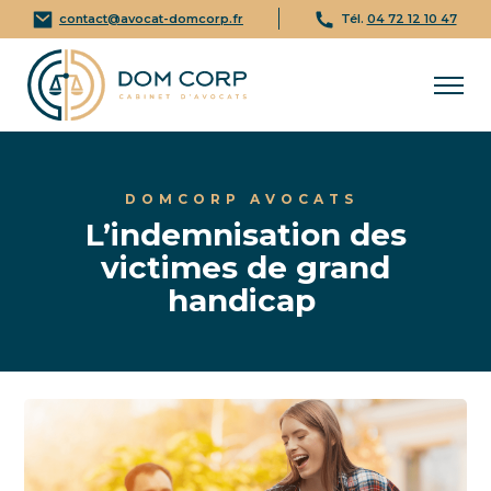
contact@avocat-domcorp.fr
Tél.
04 72 12 10 47
DOMCORP AVOCATS
L’indemnisation des
victimes de grand
handicap