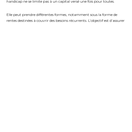
handicap ne se limite pas à un capital versé une fois pour toutes.
Elle peut prendre différentes formes, notamment sous la forme de
rentes destinées à couvrir des besoins récurrents. L’objectif est d’assurer
une prise en charge dans la durée, en tenant compte de l’évolution de
la situation.
Toutefois, l’évaluation initiale reste déterminante. Si certains besoins
sont sous-estimés ou oubliés, les conséquences peuvent être
importantes sur le long terme.
Il est donc essentiel que l’indemnisation soit construite de manière
rigoureuse, en intégrant une vision globale et évolutive.
DES BESOINS QUI ÉVOLUENT
AVEC LE TEMPS
Le handicap n’est pas une situation figée. Avec les années, de
nouveaux besoins peuvent apparaître.