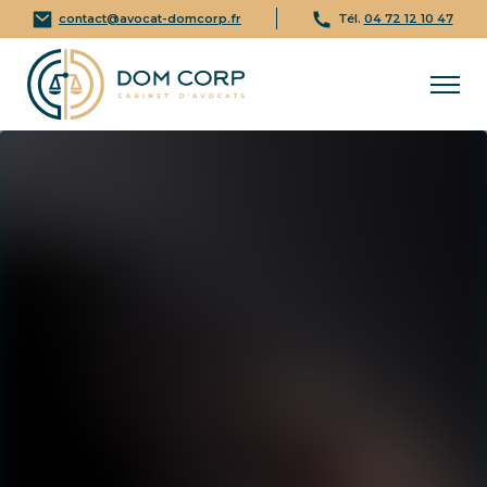
contact@avocat-domcorp.fr
Tél.
04 72 12 10 47