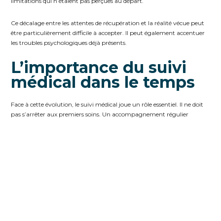
limitations qui n’étaient pas perçues au départ.
Ce décalage entre les attentes de récupération et la réalité vécue peut
être particulièrement difficile à accepter. Il peut également accentuer
les troubles psychologiques déjà présents.
L’importance du suivi
médical dans le temps
Face à cette évolution, le suivi médical joue un rôle essentiel. Il ne doit
pas s’arrêter aux premiers soins. Un accompagnement régulier
permet d’identifier rapidement une aggravation, d’adapter les
traitements et de mieux comprendre les symptômes. Il permet
également de garder une trace de l’évolution de l’état de santé, ce qui
est particulièrement important en cas de procédure d’indemnisation.
Dans certains cas, des examens complémentaires ou l’intervention de
spécialistes peuvent être nécessaires. Le suivi psychologique peut
également s’avérer déterminant pour accompagner la reconstruction
après un traumatisme.