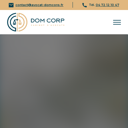
contact@avocat-domcorp.fr
Tél.
04 72 12 10 47