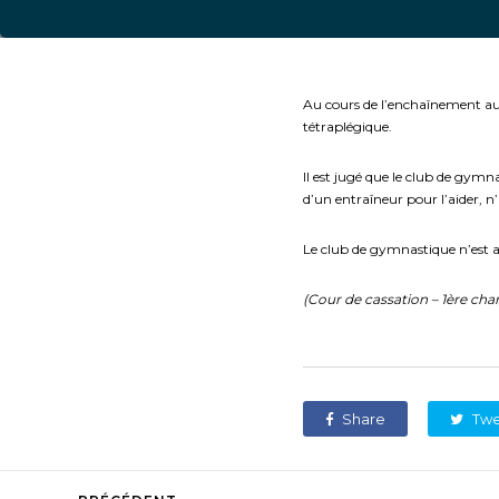
Au cours de l’enchaînement au 
tétraplégique.
Il est jugé que le club de gymna
d’un entraîneur pour l’aider, n
Le club de gymnastique n’est a
(
Cour de cassation – 1ère cham
Share
Tw