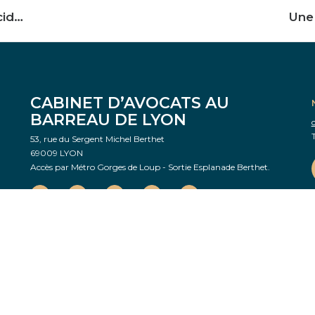
La faute inexcusable survenue en cas d’accident du travail peut être retenue à l’encontre du particulier employeur
CABINET D’AVOCATS AU
BARREAU DE LYON
T
53, rue du Sergent Michel Berthet
69009 LYON
Accès par Métro Gorges de Loup - Sortie Esplanade Berthet.
–
ACCIDENT DE LA VIE PRIVÉE
–
AGRESSIONS & VIOLENCES PHYSIQUES