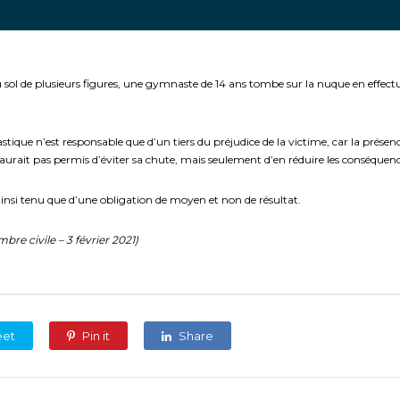
sol de plusieurs figures, une gymnaste de 14 ans tombe sur la nuque en effectua
stique n’est responsable que d’un tiers du préjudice de la victime, car la présenc
’aurait pas permis d’éviter sa chute, mais seulement d’en réduire les conséquenc
insi tenu que d’une obligation de moyen et non de résultat.
bre civile – 3 février 2021
)
eet
Pin it
Share