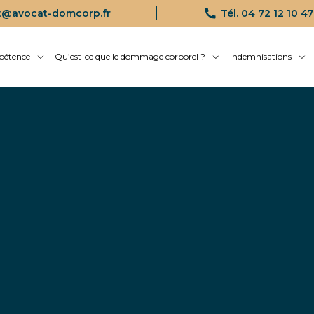
t@avocat-domcorp.fr
Tél.
04 72 12 10 47
pétence
Qu’est-ce que le dommage corporel ?
Indemnisations