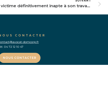
SUIVANT
Une victime définitivement inapte à son travail peut être indemnisée de son incidence professionnelle
NOUS CONTACTER
contact@avocat-domcorp.fr
él.
04 72 12 10 47
NOUS CONTACTER
–
TRAUMATISME CRÂNIEN
–
GRAND HANDICAP