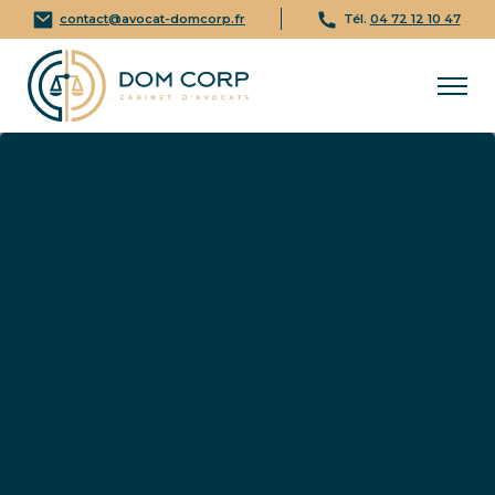
contact@avocat-domcorp.fr
Tél.
04 72 12 10 47