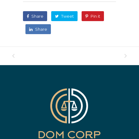
Share
Tweet
Pin it
Share