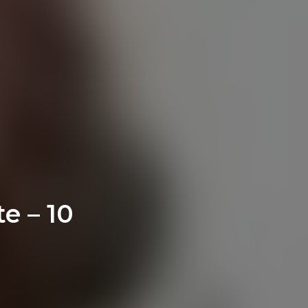
e – 10