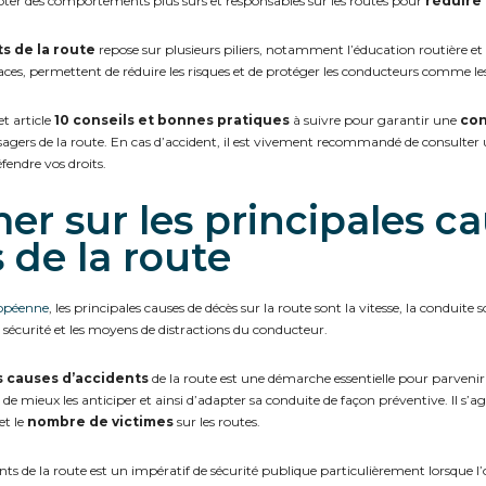
ter des comportements plus sûrs et responsables sur les routes pour
réduire 
s de la route
repose sur plusieurs piliers, notamment l’éducation routière et l
caces, permettent de réduire les risques et de protéger les conducteurs comme le
t article
10 conseils et bonnes pratiques
à suivre pour garantir une
con
 usagers de la route. En cas d’accident, il est vivement recommandé de consulter
fendre vos droits.
rmer sur les principales c
 de la route
opéenne
, les principales causes de décès sur la route sont la vitesse, la conduite so
e sécurité et les moyens de distractions du conducteur.
s causes d’accidents
de la route est une démarche essentielle pour parvenir à 
e mieux les anticiper et ainsi d’adapter sa conduite de façon préventive. Il s’a
et le
nombre de victimes
sur les routes.
nts de la route est un impératif de sécurité publique particulièrement lorsque l