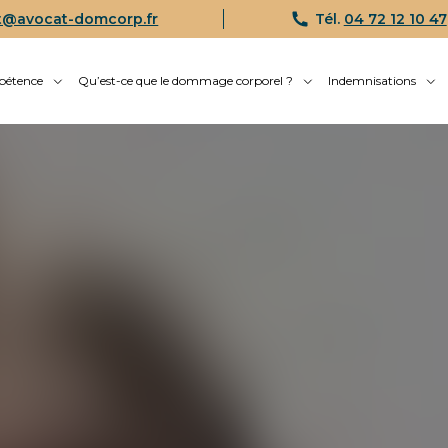
t@avocat-domcorp.fr
Tél.
04 72 12 10 47
pétence
Qu’est-ce que le dommage corporel ?
Indemnisations