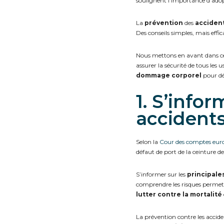
soulignent l’importance d’adop
La
prévention
des
accident
Des conseils simples, mais effi
Nous mettons en avant dans ce
assurer la sécurité de tous les
dommage corporel
pour dé
1. S’info
accidents
Selon la
Cour des comptes eur
défaut de port de la ceinture d
S’informer sur les
principale
comprendre les risques permet d
lutter contre la
mortalité
La prévention contre les accide