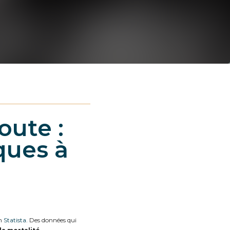
oute :
ques à
on
Statista
. Des données qui