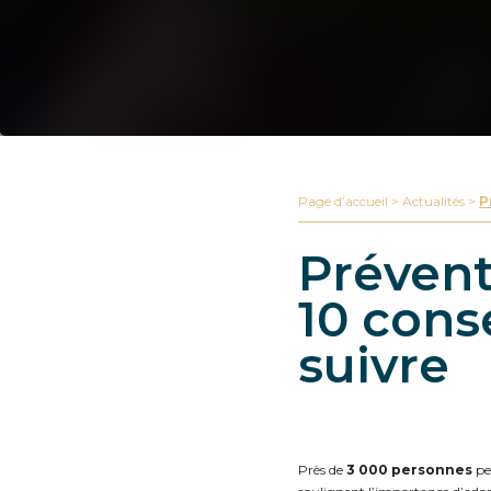
Page d’accueil
>
Actualités
>
P
Prévent
10 cons
suivre
Près de
3 000 personnes
per