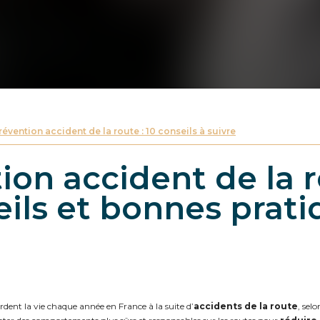
révention accident de la route : 10 conseils à suivre
ion accident de la r
eils et bonnes prati
dent la vie chaque année en France à la suite d’
accidents de la route
, sel