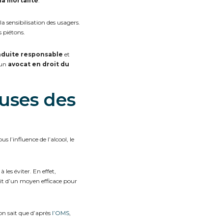
la
mortalité
.
a sensibilisation des usagers.
s piétons.
duite responsable
et
 un
avocat en droit du
auses des
us l’influence de l’alcool, le
les éviter. En effet,
git d’un moyen efficace pour
’on sait que d’après
l’OMS
,