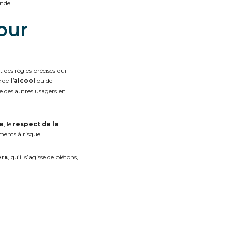
nde.
our
t des règles précises qui
e de
l’alcool
ou de
e des autres usagers en
se
, le
respect de la
ements à risque.
ers
, qu’il s’agisse de piétons,