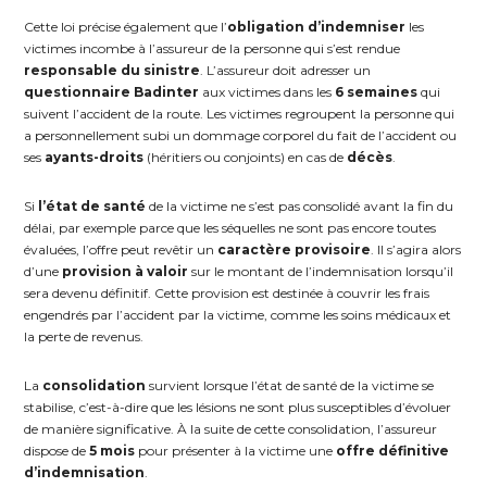
Cette loi précise également que l’
obligation d’indemniser
les
victimes incombe à l’assureur de la personne qui s’est rendue
responsable du sinistre
. L’assureur doit adresser un
questionnaire Badinter
aux victimes dans les
6 semaines
qui
suivent l’accident de la route. Les victimes regroupent la personne qui
a personnellement subi un dommage corporel du fait de l’accident ou
ses
ayants-droits
(héritiers ou conjoints) en cas de
décès
.
Si
l’état de santé
de la victime ne s’est pas consolidé avant la fin du
délai, par exemple parce que les séquelles ne sont pas encore toutes
évaluées, l’offre peut revêtir un
caractère provisoire
. Il s’agira alors
d’une
provision à valoir
sur le montant de l’indemnisation lorsqu’il
sera devenu définitif. Cette provision est destinée à couvrir les frais
engendrés par l’accident par la victime, comme les soins médicaux et
la perte de revenus.
La
consolidation
survient lorsque l’état de santé de la victime se
stabilise, c’est-à-dire que les lésions ne sont plus susceptibles d’évoluer
de manière significative. À la suite de cette consolidation, l’assureur
dispose de
5 mois
pour présenter à la victime une
offre définitive
d’indemnisation
.