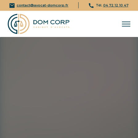
contact@avocat-domcorp.fr
Tél.
04 72 12 10 47