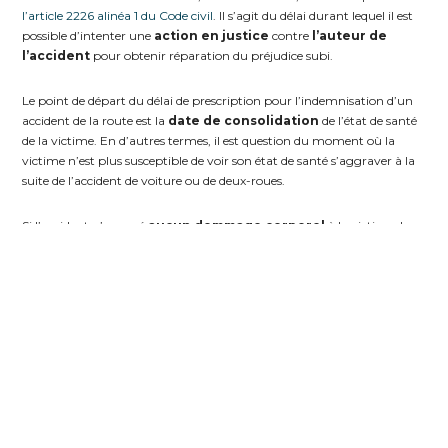
l’article 2226 alinéa 1 du Code civil
. Il s’agit du délai durant lequel il est
possible d’intenter une
action en justice
contre
l’auteur de
l’accident
pour obtenir réparation du préjudice subi.
Le point de départ du délai de prescription pour l’indemnisation d’un
accident de la route est la
date de consolidation
de l’état de santé
de la victime. En d’autres termes, il est question du moment où la
victime n’est plus susceptible de voir son état de santé s’aggraver à la
suite de l’accident de voiture ou de deux-roues.
Si l’accident n’a causé
aucun dommage corporel
à la victime, la
prescription de l’action contre l’assureur est régie par les dispositions
des
articles L.114-1 et suivants du Code des assurances
et s’élève à
2 ans
à compter du sinistre. C’est ce qui prévaut par exemple pour une
détérioration de véhicule
à la suite d’un sinistre.
Quel délai
d’indemnisation si
l’auteur de l’accident
n’est pas identifié ou