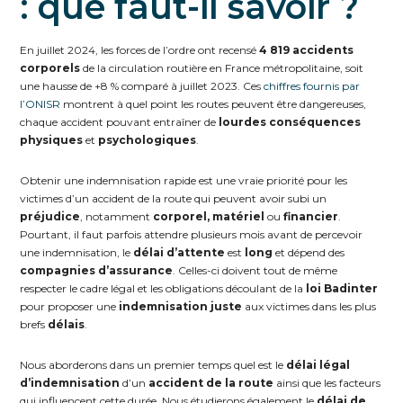
: que faut-il savoir ?
En juillet 2024, les forces de l’ordre ont recensé
4 819 accidents
corporels
de la circulation routière en France métropolitaine, soit
une hausse de +8 % comparé à juillet 2023. Ces
chiffres fournis par
l’ONISR
montrent à quel point les routes peuvent être dangereuses,
chaque accident pouvant entraîner de
lourdes
conséquences
physiques
et
psychologiques
.
Obtenir une indemnisation rapide est une vraie priorité pour les
victimes d’un accident de la route qui peuvent avoir subi un
préjudice
,
notamment
corporel, matériel
ou
financier
.
Pourtant, il faut parfois attendre plusieurs mois avant de percevoir
une indemnisation, le
délai d’attente
est
long
et dépend des
compagnies d’assurance
. Celles-ci doivent tout de même
respecter le cadre légal et les obligations découlant de la
loi Badinter
pour proposer une
indemnisation juste
aux victimes dans les plus
brefs
délais
.
Nous aborderons dans un premier temps quel est le
délai légal
d’indemnisation
d’un
accident de la route
ainsi que les facteurs
qui influencent cette durée. Nous étudierons également le
délai de