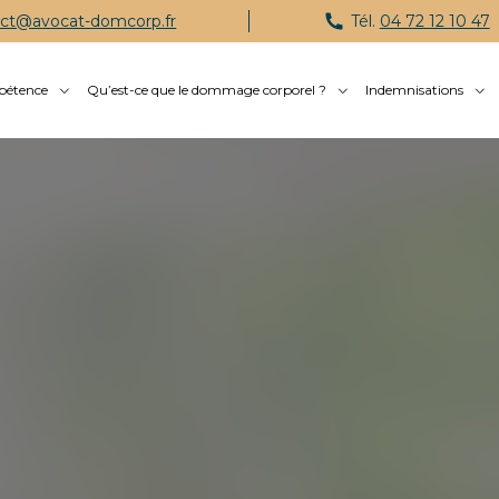
ct@avocat-domcorp.fr
Tél.
04 72 12 10 47
pétence
Qu’est-ce que le dommage corporel ?
Indemnisations