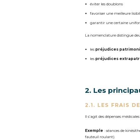
éviter les doublons
favoriser une meilleure lisibi
garantir une certaine unifo
La nomenclature distingue deu
les
préjudices patrimon
les
préjudices extrapat
2. Les princip
2.1. LES FRAIS D
Il s’agit des dépenses médicale
Exemple
: séances de kinésit
fauteuil roulant).