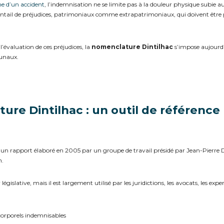
me d’un accident
, l’indemnisation ne se limite pas à la douleur physique subie a
entail de préjudices, patrimoniaux comme extrapatrimoniaux, qui doivent être
’évaluation de ces préjudices, la
nomenclature Dintilhac
s’impose aujourd
bunaux.
ture Dintilhac : un outil de référence
un rapport élaboré en 2005 par un groupe de travail présidé par Jean-Pierre Di
n.
islative, mais il est largement utilisé par les juridictions, les avocats, les exper
 corporels indemnisables