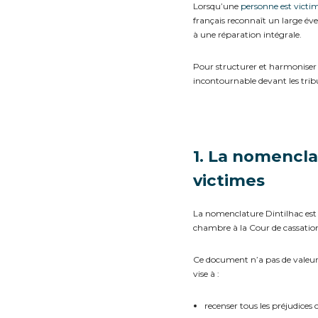
Lorsqu’une
personne est victi
français reconnaît un large év
à une réparation intégrale.
Pour structurer et harmoniser l
incontournable devant les tri
1. La nomencla
victimes
La nomenclature Dintilhac est 
chambre à la Cour de cassatio
Ce document n’a pas de valeur lég
vise à :
recenser tous les préjudices