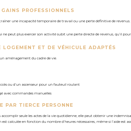
E GAINS PROFESSIONNELS
îner une incapacité temporaire de travail ou une perte définitive de revenus.
ui ne peut plus exercer son activité subit une perte directe de revenus, qu’il po
DE LOGEMENT ET DE VÉHICULE ADAPTÉS
nt un aménagement du cadre de vie.
accès ou d’un ascenseur pour un fauteuil roulant
agé avec commandes manuelles
CE PAR TIERCE PERSONNE
s accomplir seule les actes de la vie quotidienne, elle peut obtenir une indemn
n est calculée en fonction du nombre d’heures nécessaires, même si l’aide est a