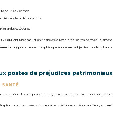
lité pour les victimes
rmité dans les indemnisations
x grandes catégories :
iaux
(qui ont une traduction financière directe : frais, pertes de revenus, amén
rimoniaux
(qui concernent la sphère personnelle et subjective : douleur, handicap
aux postes de préjudices patrimoniaux
E SANTÉ
s et paramédicales non prises en charge par la sécurité sociale ou les complémen
hérapie non remboursées, soins dentaires spécifiques après un accident, apparei