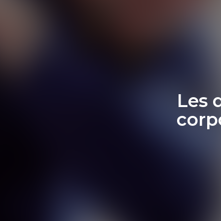
Les 
corpo