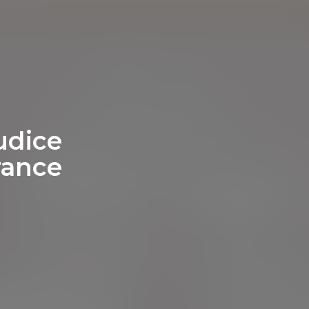
udice
france