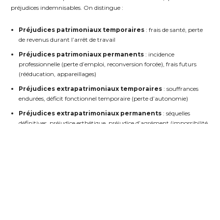
préjudices indemnisables. On distingue :
Préjudices patrimoniaux temporaires
: frais de santé, perte
de revenus durant l’arrêt de travail
Préjudices patrimoniaux permanents
: incidence
professionnelle (perte d’emploi, reconversion forcée), frais futurs
(rééducation, appareillages)
Préjudices extrapatrimoniaux temporaires
: souffrances
endurées, déficit fonctionnel temporaire (perte d’autonomie)
Préjudices extrapatrimoniaux permanents
: séquelles
définitives, préjudice esthétique, préjudice d’agrément (impossibilité
de pratiquer un sport ou un loisir)
3.2. LES SPÉCIFICITÉS PROPRES AUX
ACCIDENTS DE MOTO
Les accidents de moto impliquent souvent une indemnisation
complémentaire liée :