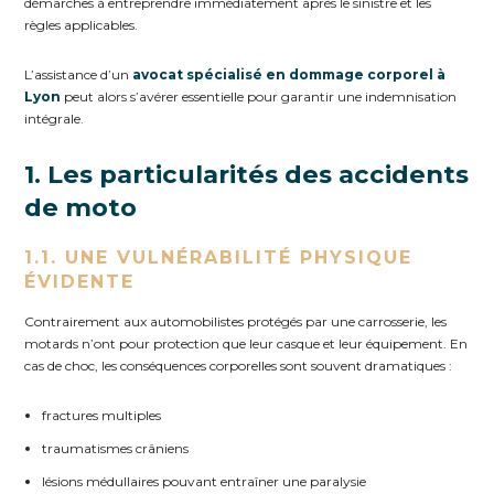
démarches à entreprendre immédiatement après le sinistre et les
règles applicables.
L’assistance d’un
avocat spécialisé en dommage corporel à
Lyon
peut alors s’avérer essentielle pour garantir une indemnisation
intégrale.
1. Les particularités des accidents
de moto
1.1. UNE VULNÉRABILITÉ PHYSIQUE
ÉVIDENTE
Contrairement aux automobilistes protégés par une carrosserie, les
motards n’ont pour protection que leur casque et leur équipement. En
cas de choc, les conséquences corporelles sont souvent dramatiques :
fractures multiples
traumatismes crâniens
lésions médullaires pouvant entraîner une paralysie