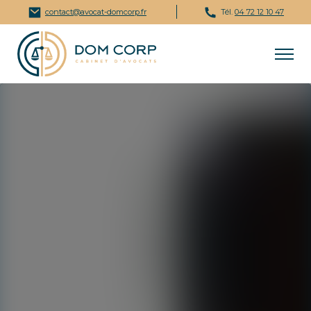
contact@avocat-domcorp.fr
Tél.
04 72 12 10 47