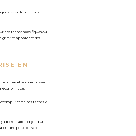
iques ou de limitations
r des tâches spécifiques ou
la gravité apparente des
RISE EN
e peut pas être indemnisée. En
eur économique.
accomplir certaines tâches du
udice et faire l’objet d’une
p
ou une perte durable