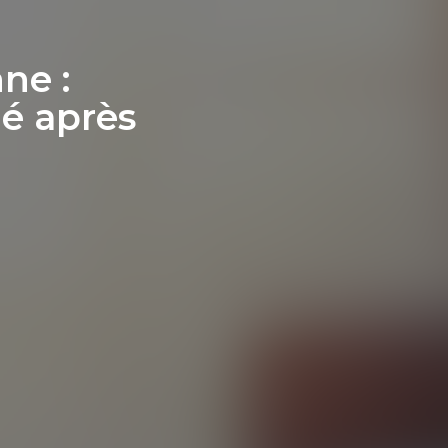
ne :
é après