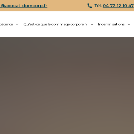
t@avocat-domcorp.fr
Tél.
04 72 12 10 47
pétence
Qu’est-ce que le dommage corporel ?
Indemnisations