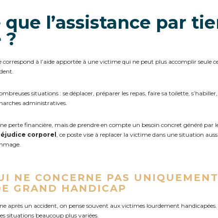
 que l’assistance par tie
 ?
e correspond à l’aide apportée à une victime qui ne peut plus accomplir seule cer
ident.
breuses situations : se déplacer, préparer les repas, faire sa toilette, s’habille
émarches administratives.
 une perte financière, mais de prendre en compte un besoin concret généré par les
réjudice corporel
, ce poste vise à replacer la victime dans une situation auss
dommage.
UI NE CONCERNE PAS UNIQUEMENT
DE GRAND HANDICAP
ne après un accident, on pense souvent aux victimes lourdement handicapées. 
des situations beaucoup plus variées.