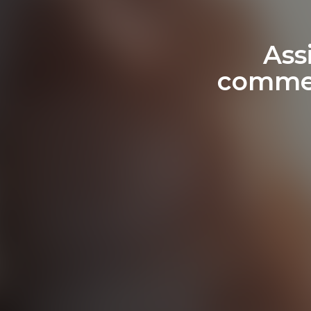
Ass
commen