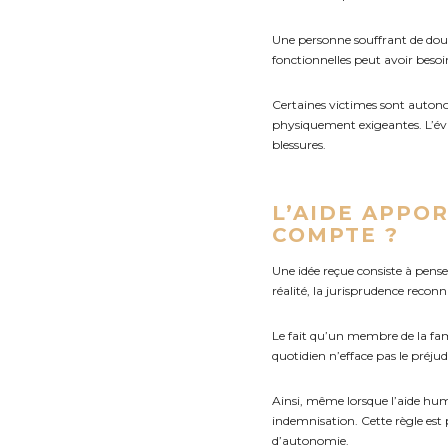
Une personne souffrant de doul
fonctionnelles peut avoir beso
Certaines victimes sont autono
physiquement exigeantes. L’éva
blessures.
L’AIDE APPOR
COMPTE ?
Une idée reçue consiste à pens
réalité, la jurisprudence reco
Le fait qu’un membre de la fam
quotidien n’efface pas le préjud
Ainsi, même lorsque l’aide huma
indemnisation. Cette règle est
d’autonomie.