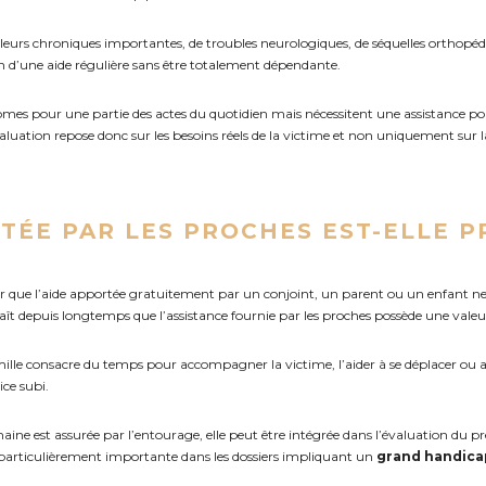
eurs chroniques importantes, de troubles neurologiques, de séquelles orthopéd
in d’une aide régulière sans être totalement dépendante.
mes pour une partie des actes du quotidien mais nécessitent une assistance pou
luation repose donc sur les besoins réels de la victime et non uniquement sur 
TÉE PAR LES PROCHES EST-ELLE P
er que l’aide apportée gratuitement par un conjoint, un parent ou un enfant n
nnaît depuis longtemps que l’assistance fournie par les proches possède une val
ille consacre du temps pour accompagner la victime, l’aider à se déplacer ou 
ice subi.
ine est assurée par l’entourage, elle peut être intégrée dans l’évaluation du préj
 particulièrement importante dans les dossiers impliquant un
grand handica