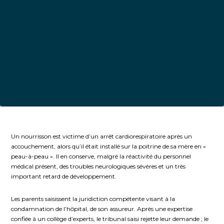
Un nourrisson est victime d’un arrêt cardiorespiratoire après un
accouchement, alors qu’il était installé sur la poitrine de sa mère en «
peau-à-peau ». Il en conserve, malgré la réactivité du personnel
médical présent, des troubles neurologiques sévères et un très
important retard de développement.
Les parents saisissent la juridiction compétente visant à la
condamnation de l’hôpital, de son assureur. Après une expertise
confiée à un collège d’experts, le tribunal saisi rejette leur demande ; le