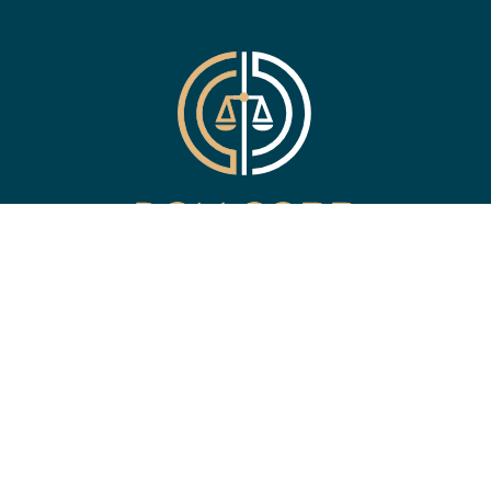
CABINET D’AVOCATS AU
BARREAU DE LYON
53, rue du Sergent Michel Berthet
69009 LYON
Accès par Métro Gorges de Loup - Sortie Esplanade Berthet.
NOUS CONTACTER