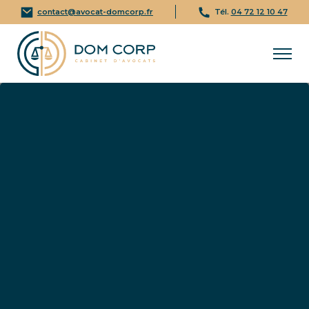
contact@avocat-domcorp.fr
Tél.
04 72 12 10 47