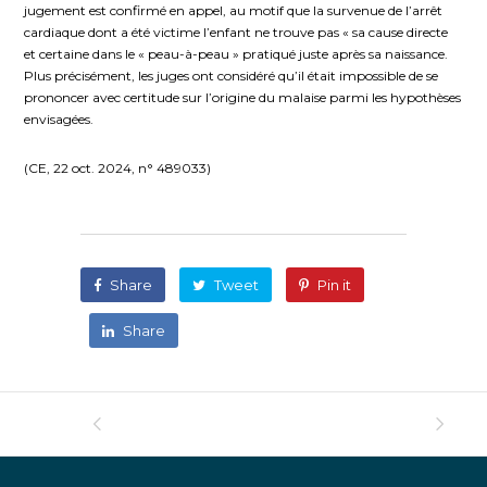
jugement est confirmé en appel, au motif que la survenue de l’arrêt
cardiaque dont a été victime l’enfant ne trouve pas « sa cause directe
et certaine dans le « peau-à-peau » pratiqué juste après sa naissance.
Plus précisément, les juges ont considéré qu’il était impossible de se
prononcer avec certitude sur l’origine du malaise parmi les hypothèses
envisagées.
(
CE, 22 oct. 2024, n° 489033
)
Share
Tweet
Pin it
Share