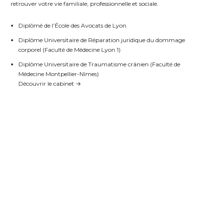
retrouver votre vie familiale, professionnelle et sociale.
Diplômé de l’École des Avocats de Lyon
Diplôme Universitaire de Réparation juridique du dommage
corporel (Faculté de Médecine Lyon 1)
Diplôme Universitaire de Traumatisme crânien (Faculté de
Médecine Montpellier-Nîmes)
Découvrir le cabinet →
POURQUOI SE FAIRE
ACCOMPAGNER APRÈS UNE
ERREUR MÉDICALE ?
Expertise juridique adaptée
Les affaires d’erreur et de faute médicales relèvent du droit du
dommage corporel. Il s’agit d’un domaine exigeant qui suppose une
maîtrise des règles du droit de la responsabilité médicale, des
procédures judiciaires et administratives, des procédures d’expertise.