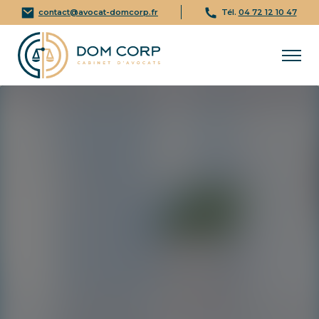
contact@avocat-domcorp.fr
Tél.
04 72 12 10 47