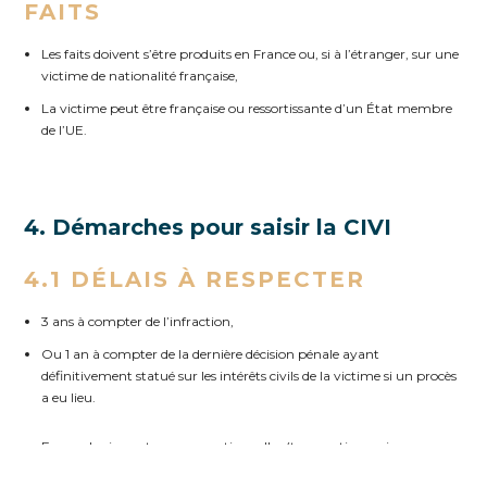
FAITS
Les faits doivent s’être produits en France ou, si à l’étranger, sur une
victime de nationalité française,
La victime peut être française ou ressortissante d’un État membre
de l’UE.
4. Démarches pour saisir la CIVI
4.1 DÉLAIS À RESPECTER
3 ans à compter de l’infraction,
Ou 1 an à compter de la dernière décision pénale ayant
définitivement statué sur les intérêts civils de la victime si un procès
a eu lieu.
En cas de circonstances exceptionnelles (traumatismes, ignorance
des droits), la CIVI peut accepter un dossier hors délai.