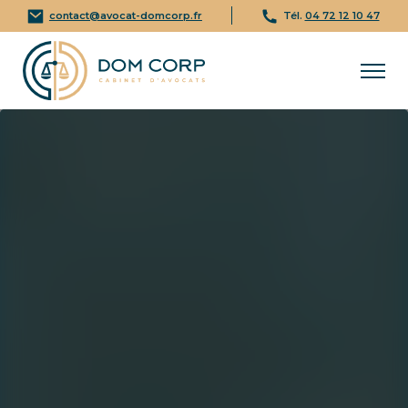
contact@avocat-domcorp.fr
Tél.
04 72 12 10 47