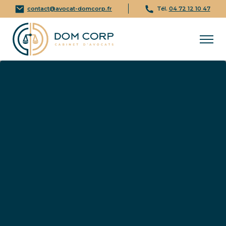
contact@avocat-domcorp.fr
Tél.
04 72 12 10 47