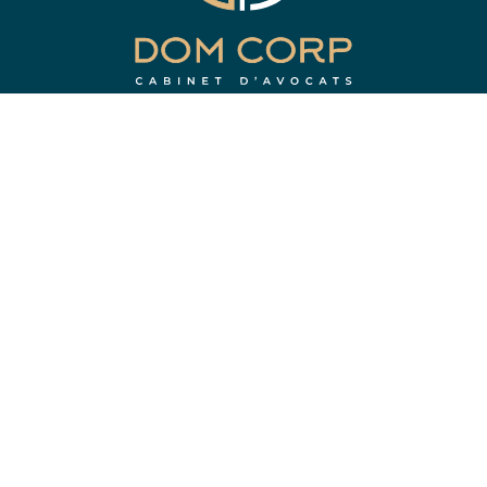
CABINET D’AVOCATS AU
BARREAU DE LYON
53, rue du Sergent Michel Berthet
69009 LYON
Accès par Métro Gorges de Loup - Sortie Esplanade Berthet.
NOUS CONTACTER
contact@avocat-domcorp.fr
Tél.
04 72 12 10 47
NOUS CONTACTER
ACCIDENT DE LA ROUTE
–
ERREUR MÉDICALE
–
ACCIDENT DE
LA VIE PRIVÉE
–
AGRESSIONS & VIOLENCES PHYSIQUES
–