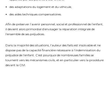
des adaptations du logement et du véhicule,
des aides techniques compensatoires.
Afin de préserver l’avenir personnel, social et professionnel de l’enfant,
il devient alors primordial d’envisager la réparation intégrale de
l’ensemble de ses préjudices.
Dans la majorité des situations, l’auteur des faits est insolvable et ne
dispose pas de la capacité financière nécessaire à l’indemnisation du
préjudice de l’enfant. C’est pourquoi de nombreuses familles se
tournent vers les mécanismes civils, et en particulier vers la procédure
devant la CIVI.
LA CIVI ET LE FGTI : UN RECOURS
INDISPENSABLE POUR
L’INDEMNISATION
Parce que le syndrome du bébé secoué résulte d’un acte volontaire, il
ouvre automatiquement droit à indemnisation devant la Commission
d’indemnisation des victimes d’infractions (CIVI).