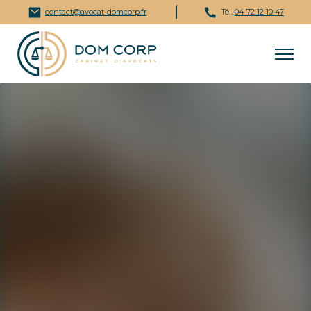
contact@avocat-domcorp.fr
Tél.
04 72 12 10 47