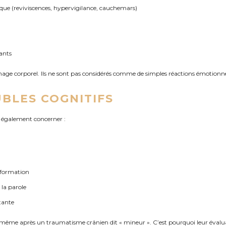
ique (reviviscences, hypervigilance, cauchemars)
ants
ge corporel. Ils ne sont pas considérés comme de simples réactions émotionne
UBLES COGNITIFS
t également concerner :
information
 la parole
tante
 même après un traumatisme crânien dit « mineur ». C’est pourquoi leur évalu