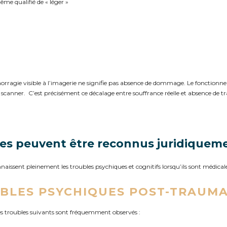
e qualifié de « léger »
orragie visible à l’imagerie ne signifie pas absence de dommage. Le fonction
u scanner.
C’est précisément ce décalage entre souffrance réelle et absence de tra
les peuvent être reconnus juridiquem
onnaissent pleinement les troubles psychiques et cognitifs lorsqu’ils sont médica
OUBLES PSYCHIQUES POST-TRAUM
es troubles suivants sont fréquemment observés :