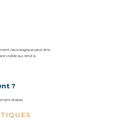
nement neurologique peut être
ce visible qui rend la
ent ?
lement établis.
ATIQUES