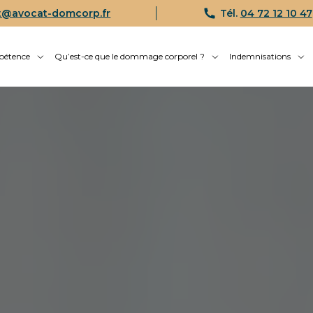
t@avocat-domcorp.fr
Tél.
04 72 12 10 47
pétence
Qu’est-ce que le dommage corporel ?
Indemnisations