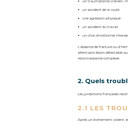
un traumatisme crânien, mêm
un accident de la route
une agression physique
un accident du travail
un choc émotionnel intense
L’absence de fracture ou d’hém
altéré sans lésion détectable a
reconnaissance complexe.
2. Quels troub
Les juridictions françaises rec
2.1 LES TR
Après un événement violent, l