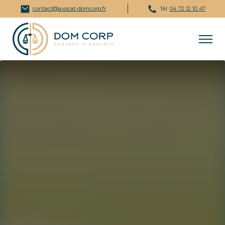
contact@avocat-domcorp.fr
Tél.
04 72 12 10 47