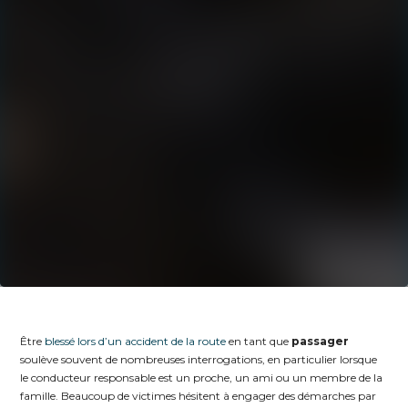
Être
blessé lors d’un accident de la route
en tant que
passager
soulève souvent de nombreuses interrogations, en particulier lorsque
le conducteur responsable est un proche, un ami ou un membre de la
famille. Beaucoup de victimes hésitent à engager des démarches par