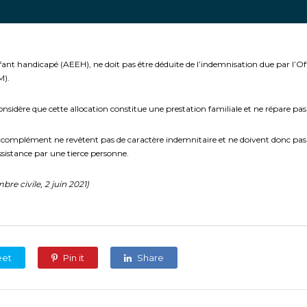
nfant handicapé (AEEH), ne doit pas être déduite de l’indemnisation due par l’O
M).
considère que cette allocation constitue une prestation familiale et ne répare pas
on complément ne revêtent pas de caractère indemnitaire et ne doivent donc pas
ssistance par une tierce personne.
re civile, 2 juin 2021)
eet
Pin it
Share