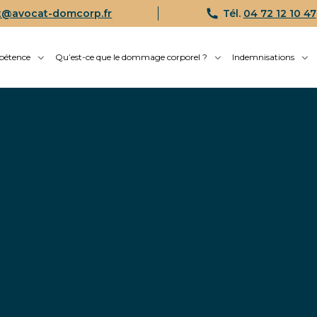
t@avocat-domcorp.fr
Tél.
04 72 12 10 47
pétence
Qu’est-ce que le dommage corporel ?
Indemnisations