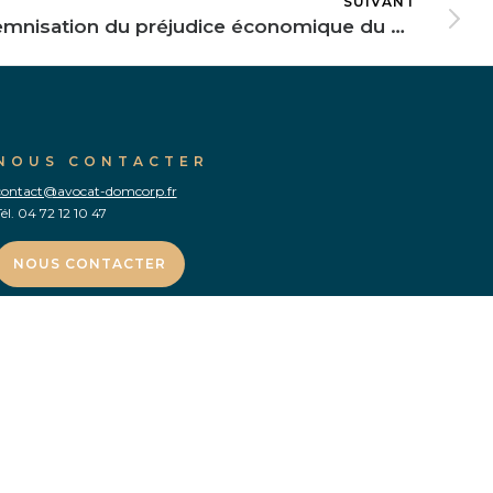
SUIVANT
Indemnisation du préjudice économique du conjoint survivant
NOUS CONTACTER
contact@avocat-domcorp.fr
él.
04 72 12 10 47
NOUS CONTACTER
–
TRAUMATISME CRÂNIEN
–
GRAND HANDICAP