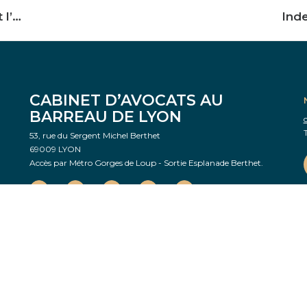
Indemnisation de la tierce personne durant l’hospitalisation de la victime
CABINET D’AVOCATS AU
BARREAU DE LYON
T
53, rue du Sergent Michel Berthet
69009 LYON
Accès par Métro Gorges de Loup - Sortie Esplanade Berthet.
–
ACCIDENT DE LA VIE PRIVÉE
–
AGRESSIONS & VIOLENCES PHYSIQUES