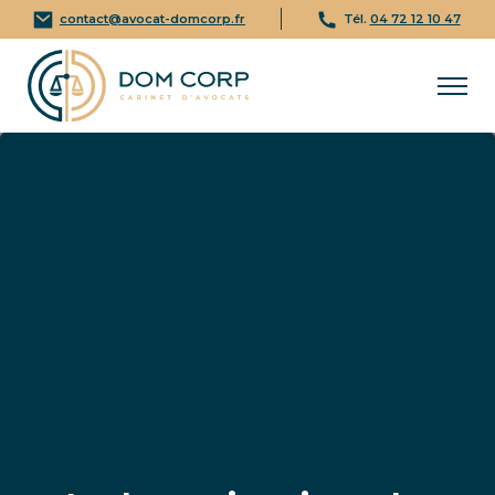
contact@avocat-domcorp.fr
Tél.
04 72 12 10 47