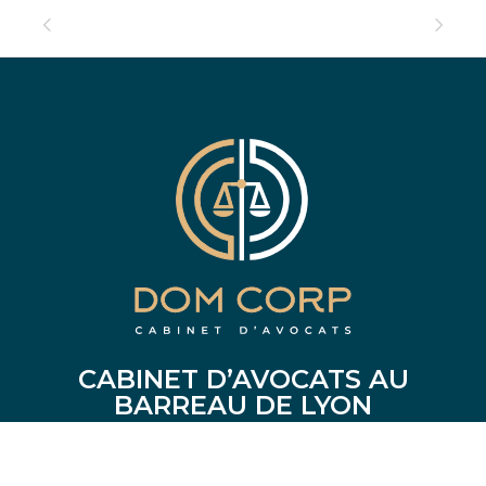
CABINET D’AVOCATS AU
BARREAU DE LYON
53, rue du Sergent Michel Berthet
69009 LYON
Accès par Métro Gorges de Loup - Sortie Esplanade Berthet.