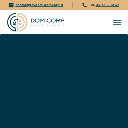
contact@avocat-domcorp.fr
Tél.
04 72 12 10 47